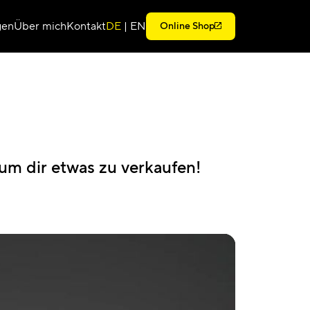
gen
Über mich
Kontakt
DE
|
EN
Online Shop
m dir etwas zu verkaufen!