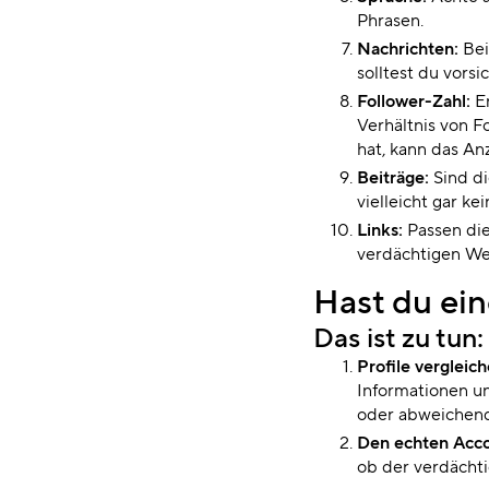
Phrasen.
Nachrichten:
Bei
solltest du vorsi
Follower-Zahl:
En
Verhältnis von F
hat, kann das An
Beiträge:
Sind di
vielleicht gar ke
Links:
Passen die
verdächtigen We
Hast du ei
Das ist zu tun:
Profile vergleich
Informationen un
oder abweichend
Den echten Acco
ob der verdächti