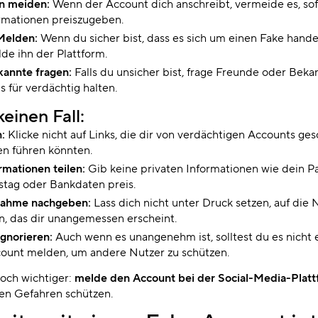
en meiden:
Wenn der Account dich anschreibt, vermeide es, sof
ormationen preiszugeben.
 Melden:
Wenn du sicher bist, dass es sich um einen Fake hande
e ihn der Plattform.
kannte fragen:
Falls du unsicher bist, frage Freunde oder Beka
s für verdächtig halten.
einen Fall:
n:
Klicke nicht auf Links, die dir von verdächtigen Accounts ges
en führen könnten.
rmationen teilen:
Gib keine privaten Informationen wie dein P
stag oder Bankdaten preis.
nahme nachgeben:
Lass dich nicht unter Druck setzen, auf die
n, das dir unangemessen erscheint.
ignorieren:
Auch wenn es unangenehm ist, solltest du es nicht e
ount melden, um andere Nutzer zu schützen.
noch wichtiger:
melde den Account bei der Social-Media-Plat
en Gefahren schützen.