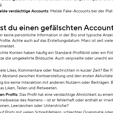
g.
elde verdächtige Accounts:
Melde Fake-Accounts bei der Plat
st du einen gefälschten Accoun
r keine persönliche Information in der Bio sind typische Anzei
rofile. Achte auch auf das Erstellungsdatum. Marc ist seit viel
emeldet.
chte Konten haben häufig ein Standard-Profilbild oder ein Foto
utze die umgekehrte Bildsuche. Auch verpixelte oder unecht w
iele Likes, Kommentare oder Nachrichten in kurzer Zeit? Bei F
r Abstand zwischen Kontoerstellung und den ersten Aktivitäte
g bis keine Interaktion mit anderen Nutzern oder Beiträgen. B
as Liken, Teilen und Retweeten.
en Profils:
Das Profil hat eine verdächtige Ähnlichkeit zu ein
hreibweise des Namens – ist er fehlerhaft oder enthält er irrwi
onen, Leerzeichen oder Unterstriche?
uf Posts mit vielen Schreibfehlern, schlechter Grammatik od