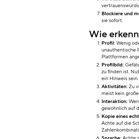
vertrauenswürdi
Blockiere und m
sie sofort.
Wie erkenn
Profil:
Wenig ode
unauthentische P
Plattformen ang
Profilbild:
Gefäls
zu finden ist. N
ein Hinweis sein.
Aktivitäten:
Zu v
meist kein große
Interaktion:
Weni
gewöhnlich auf d
Kopie eines echt
Achte auf die Sc
Zahlenkombinati
Sprache:
Achte a