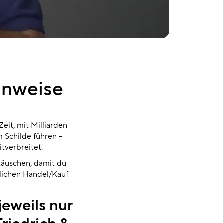
inweise
eit, mit Milliarden
 Schilde führen –
itverbreitet.
täuschen, damit du
lichen Handel/Kauf
jeweils nur
Friedrich &