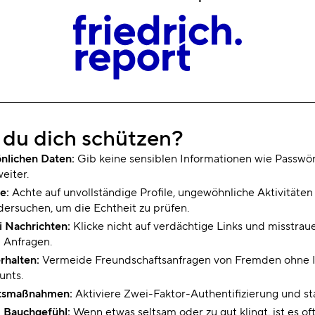
 du dich schützen?
önlichen Daten:
Gib keine sensiblen Informationen wie Passwö
eiter.
le:
Achte auf unvollständige Profile, ungewöhnliche Aktivitäten
ldersuchen, um die Echtheit zu prüfen.
ei Nachrichten:
Klicke nicht auf verdächtige Links und misstra
 Anfragen.
rhalten:
Vermeide Freundschaftsanfragen von Fremden ohne I
unts.
itsmaßnahmen:
Aktiviere Zwei-Faktor-Authentifizierung und st
 Bauchgefühl:
Wenn etwas seltsam oder zu gut klingt, ist es of