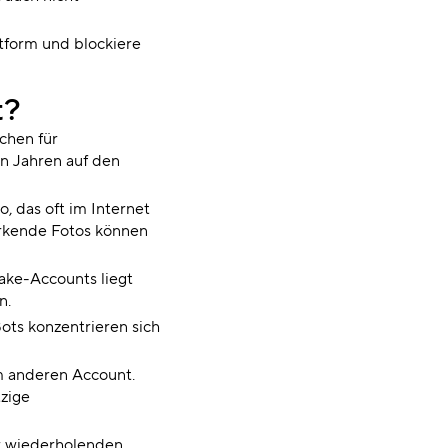
tform und blockiere
t?
chen für
en Jahren auf den
, das oft im Internet
irkende Fotos können
ake-Accounts liegt
n.
ots konzentrieren sich
em anderen Account.
tzige
er wiederholenden